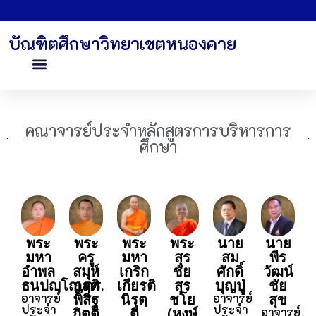
บัณฑิตศึกษาวิทยาเขตหนองคาย
คณาจารย์ประจำหลักสูตรการบริหารการ
ศึกษา
พระ
พระ
พระ
พระ
นาย
นาย
มหา
ครู
มหา
สุร
สม
พีร
อำพล
สมุห์
เกริก
ชัย
ศักดิ์
วัฒน์
ธนปญฺโญ,ดร.
กฤติ
เกียรติ
สุร
บุญปู่
ชัย
อาจารย์
อาจารย์
พิสิฐ
นิรุตฺ
ชโย
สุข
ประจำ
ประจำ
อาจารย์
กิตฺติ
ติ
(หงษ์