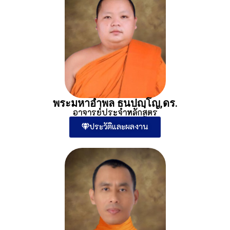
พระมหาอำพล ธนปญฺโญ,ดร.
อาจารย์ประจำหลักสูตร
ประวัติและผลงาน