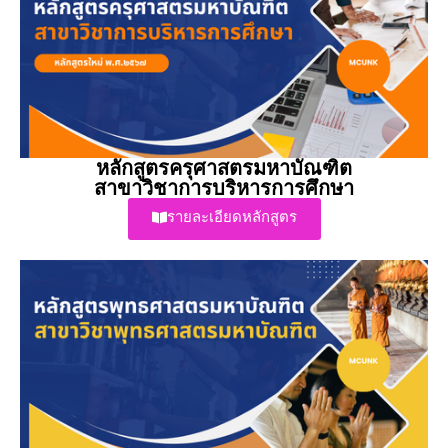
หลักสูตรครุศาสตรมหาบัณฑิต
สาขาวิชาการบริหารการศึกษา
รายละเอียดหลักสูตร