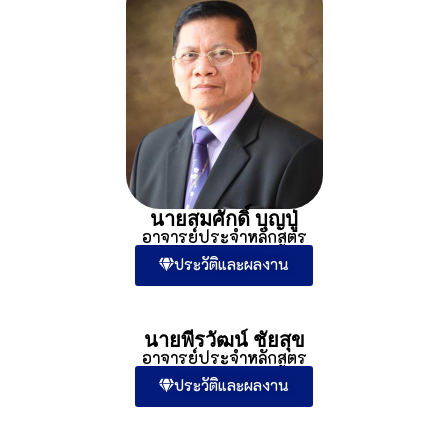
ประวัติและผลงาน
พระสุรชัย สุรชโย (หงษ์ตระกูล)
อาจารย์ประจำหลักสูตร
ประวัติและผลงาน