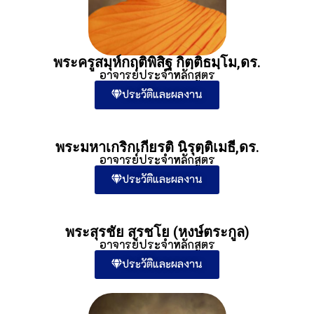
พระครูสมุห์กฤติพิสิฐ กิตฺติธมฺโม,ดร.
อาจารย์ประจำหลักสูตร
ประวัติและผลงาน
พระมหาเกริกเกียรติ นิรุตฺติเมธี,ดร.
อาจารย์ประจำหลักสูตร