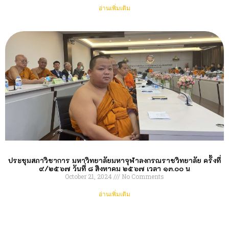
อ่านเพิ่มเติม
ประชุมสภาวิชาการ มหาวิทยาลัยมหาจุฬาลงกรณราชวิทยาลัย ครั้งที่
๙/๒๕๖๗ วันที่ ๘ สิงหาคม ๒๕๖๗ เวลา ๑๓.๐๐ น
October 21, 2024
No Comments
อ่านเพิ่มเติม