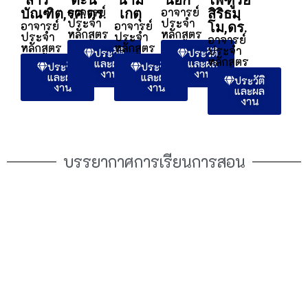
นายพีรวัฒน์ ชัยสุข
อาจารย์ประจำหลักสูตร
ประวัติและผลงาน
นายเกษม
พระครูสังฆรักษ์
พระมหา
นิพิฐพนธ์ จิร
แสงนนท์
เอกชัย วิสุ
วฑฺฒโน,ดร.
อาจารย์ประจำ
ทโธ (โคตร
อาจารย์ประจำ
หลักสูตร
สุนทร)
หลักสูตร
อาจารย์ประจำ
ประวัติ
ประวัติ